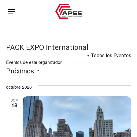
Skip
Menu
to
main
content
PACK EXPO International
« Todos los Eventos
Eventos de este organizador
Próximos
Selecciona
la
octubre 2026
fecha.
DOM
18