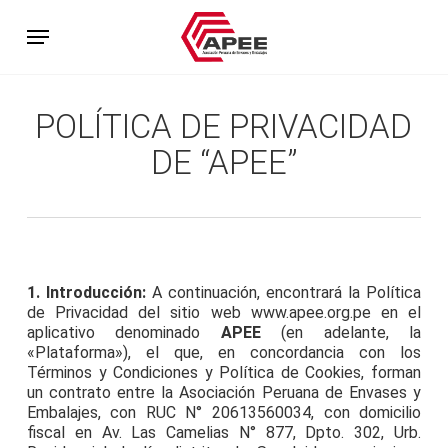
Skip
Menu
to
main
content
POLÍTICA DE PRIVACIDAD
DE “APEE”
1. Introducción:
A continuación, encontrará la Política
de Privacidad del sitio web www.apee.org.pe en el
aplicativo denominado
APEE
(en adelante, la
«Plataforma»), el que, en concordancia con los
Términos y Condiciones y Política de Cookies, forman
un contrato entre la Asociación Peruana de Envases y
Embalajes, con RUC N° 20613560034, con domicilio
fiscal en Av. Las Camelias N° 877, Dpto. 302, Urb.