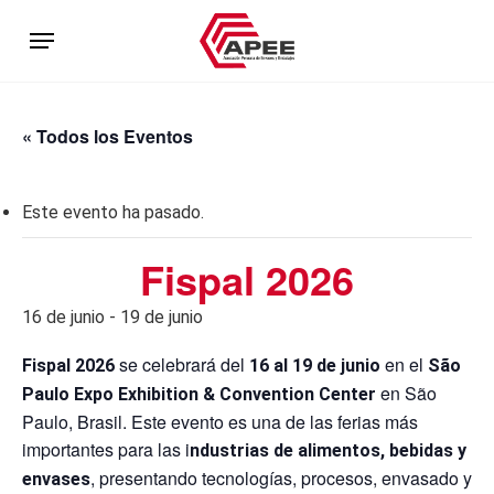
Skip
Menu
to
main
content
« Todos los Eventos
Este evento ha pasado.
Fispal 2026
16 de junio
-
19 de junio
se celebrará del
en el
Fispal 2026
16 al 19 de junio
São
en São
Paulo Expo Exhibition & Convention Center
Paulo, Brasil. Este evento es una de las ferias más
importantes para las i
ndustrias de alimentos, bebidas y
, presentando tecnologías, procesos, envasado y
envases